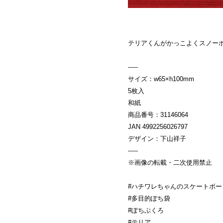
テリアくんがかっこよくスノー
-----
サイズ：w65×h100mm
5枚入
和紙
商品番号：31146064
JAN 4992256026797
デザイン：下山祥子
-----
※画像の転載・二次使用禁止
#ハチワレちゃんのスケートボー
#多目的ぽち袋
#ぽちぶくろ
#テリア