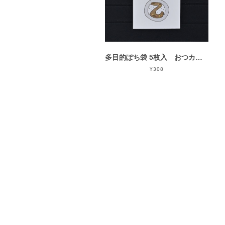
多目的ぽち袋 5枚入 おつカレー
¥308