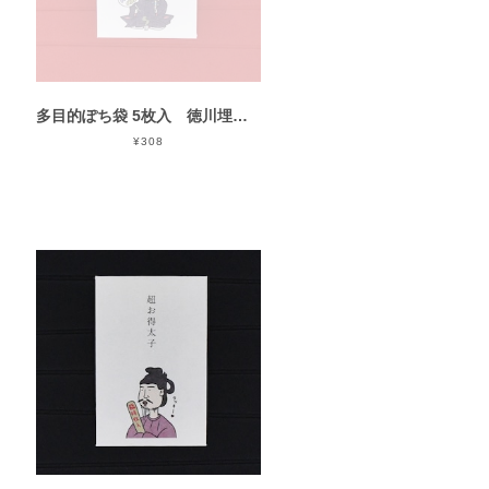
多目的ぽち袋 5枚入 徳川埋蔵金 [ペンライト]
¥308