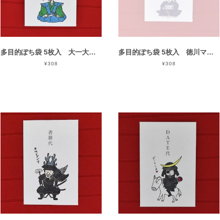
多目的ぽち袋 5枚入 大一大万大吉[石田三成]
多目的ぽち袋 5枚入 徳川マイぞうきん [ぞうきん]
¥308
¥308