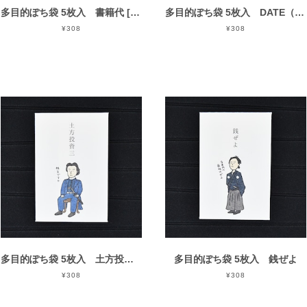
多目的ぽち袋 5枚入 書籍代 [本多忠勝]
多目的ぽち袋 5枚入 DATE（デート）代
¥308
¥308
多目的ぽち袋 5枚入 土方投資三
多目的ぽち袋 5枚入 銭ぜよ
¥308
¥308