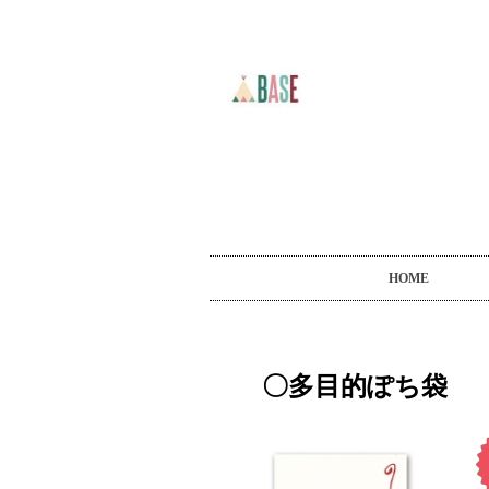
HOME
〇多目的ぽち袋